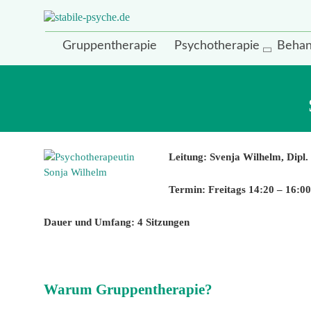
Zum
Inhalt
Praxen für
springen
stabile-
Psychotherapie
Gruppentherapie
Psychotherapie
Behan
in Hamburg
psyche.de
Leitung: Svenja Wilhelm, Dipl.
Termin: Freitags 14:20 – 16:0
Dauer und Umfang: 4 Sitzungen
Warum Gruppentherapie?